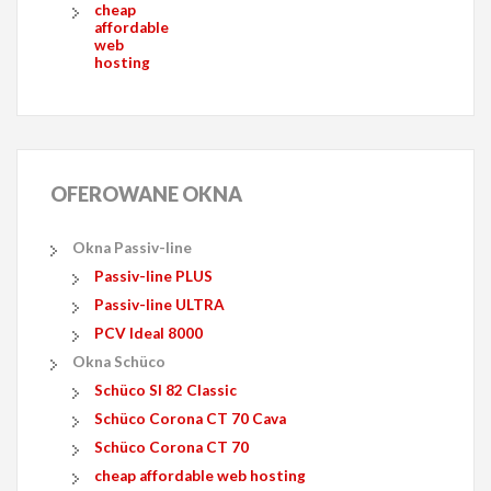
cheap
affordable
web
hosting
OFEROWANE
OKNA
Okna Passiv-line
Passiv-line PLUS
Passiv-line ULTRA
PCV Ideal 8000
Okna Schüco
Schüco SI 82 Classic
Schüco Corona CT 70 Cava
Schüco Corona CT 70
cheap affordable web hosting