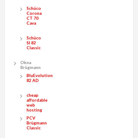
Schüco
Corona
CT 70
Cava
Schüco
SI 82
Classic
Okna
Brügmann
BluEvolution
82 AD
cheap
affordable
web
hosting
PCV
Brügmann
Classic