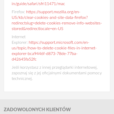
in/guide/safari/sfri11471/mac
Firefox:
https://support.mozilla.org/en-
US/kb/clear-cookies-and-site-data-firefox?
redirectslug=delete-cookies-remove-info-websites-
stored&redirectlocale=en-US
Internet
Explorer:
https://support.microsoft.com/en-
us/topic/how-to-delete-cookie-files-in-internet-
explorer-bca9446f-d873-78de-77ba-
d42645fa52fc
Jeśli korzystasz z innej przeglądarki internetowej,
zapoznaj się z jej oficjalnymi dokumentami pomocy
technicznej.
ZADOWOLONYCH
KLIENTÓW